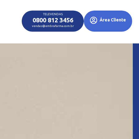
TELEVENDAS
0800 812 3456
Área Cliente
vendas@embrafarma.com.br