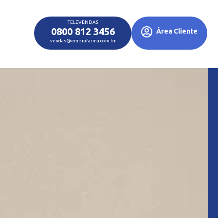
TELEVENDAS
0800 812 3456
Área Cliente
vendas@embrafarma.com.br