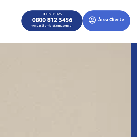
TELEVENDAS
0800 812 3456
Área Cliente
vendas@embrafarma.com.br