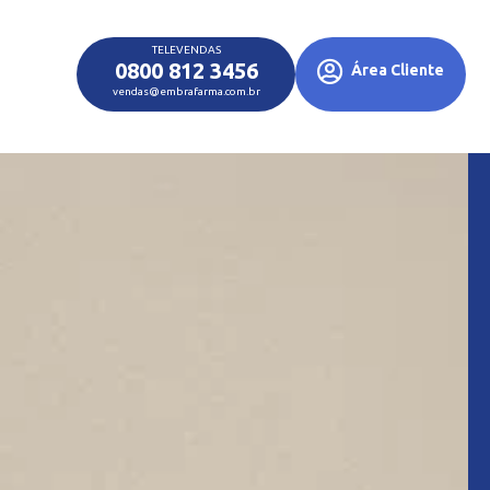
TELEVENDAS
0800 812 3456
Área Cliente
vendas@embrafarma.com.br