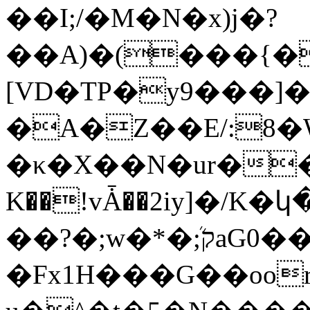
��I;/�M�N�x)j�?
��A)�(���{� *^�S ޑ
[VD�TP�y9���]�
�A�Z��E/:
�κ�X��N�ur�
K��!vǠ��2iy]�/K
��?�;w�*�ܳ;קaG0��IJ�
�Fx1H���G��oorc��e�'��ܤH\vՌ