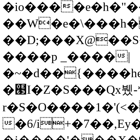
�io����e�h�"
��W�e�\���h�
��D;���X@��S
����p _����|
�~�d��{����he
�๣I�Z�S���Qx뷌-*
r�S�O����1�'(
�6/i+�7��,Ey