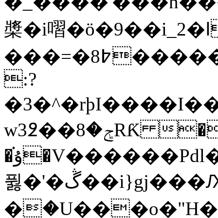
�_����'���n����
槳�i㗩�ӧ�9��i_2�ߊ����v>�;�q�s}
���=�8߈�����p��5kw���b��9_*������=�
:?
�3�^�rϸI����I��
wݮ�8��߶3RƘ �3��J��/?*3�
�ۇ֗�V������Pdl���43�:8���˒K�wM�an���w
퓛�'�ڴ��i}gj���Ԕr����#/
�ަ�U���o�"H�