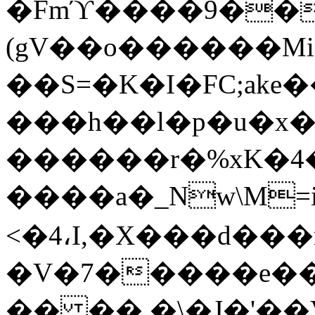
�Fmϓ����9��2
(gV��o������M
��S=�K�I�FC;ak
���h��l�p�u�x�
������r�%xK�4
����a�_Nw\M=i
<�4،I,�X���d���r
�V�7�����e��[
�� ��.�\�J�'��