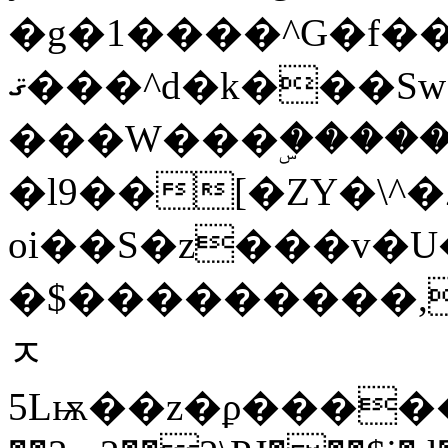
�g�1����^G�f��ÿ�x��a�&@�OkJF��﯋
ޤ���^d�k���Sw;�F�I���]��^��ɮ�ޫ ��v�#*WA���W������R�S�f�O�.��/o��:
���W���ۣ����
�l9��[�ZY�\^
oi��S�z���v�U�
�$���������,
ﾸ
5Lѭ��z�ϼ�����,�+