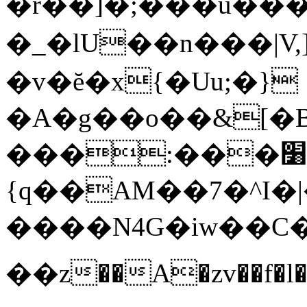
�r��]�;���u���
�_�lU��n���|V,]|��5
�v�ĕ�x{�Uu;�}
�A�g��o��&[�B�
���:���׸Xb\ :�񥤋k���n4
{q��AM��7�^I�
����N4G�iw��C��{׊V���Ym��%�5�������b�˻�ޑh�'��nuU
��z��A�zv��f�l��V�wN�Je