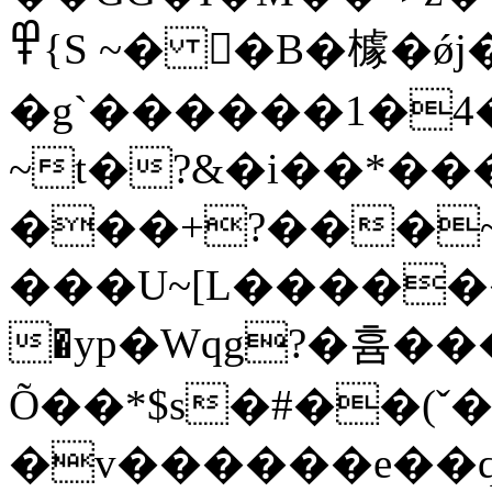
߾{S ~� �B�㯫�ǿj��˳����?n���x?
�g`������1�
~t�?&�i��*�
���+?���~
���U~[L������.�
�yp�Wqg?�흄���
Õ��*$s�#��(ˇ
�v������e��q