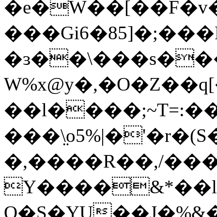
�e�W��[��F�v�u�CS>I
���Gi6�85]�;���N�����h����
�ɜ��\���s���
W%x@y�,�O�Z��q[�v
��l����;~T=:��
���\̤o5%|�'�r�(S
�,����R��,/���
Y����&*��l
Q�S�YU��J�%
&