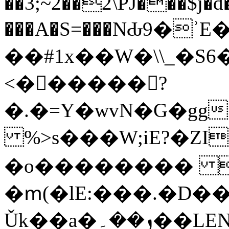
��3;~2��2\PJ���$j�d
���A�S=���NԂ9�ʾ
��#1x��W�\\_�S6�*,
<��ُ����?
�.�=Y�wvN�G�gg
%>s���W;iE?�ZI
�o�������� 
�ՠ(�lE:���.�D�
Ǔk��a�ܙ��۔��LEN޽��>��z�;