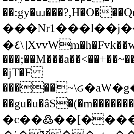
��:gy�uɹ���?,H�O��
���Nr1���l��j��
�٤\]XvvWm�h�Fvk��wŻ� ���P�y-
���;��M���a��<��+��~��
�jT�F
�����~\ᏽ�aW�
��gu�u�âS�(�m����������c
�c��߷��[����