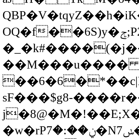
QBP�V�tqyZ��h�i
OQ�f��6S)y�ݮ;Р2ջ�З[���kA��ƽMu7��-
�_�k#����(�j�
��M���u���� 
��6�6�*��c|
sF���$g8-����r�
j�8@�M�!��E;
�w�rPݧ��:�7�Nݭ7�<�N%$����*tJ�Uu�t���L��| )�V���:¸I)���b�B��%tN�h����A