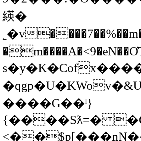
緓�
˿�v����7��%��m
�m����A�<9�eN�
s�y�K�Cofx���
�qgp�U�KWov�&UQ�~�m�{��zg�k�
����G��ˡ}
{����Sƛ=� �
<��$p[���nN���o���_�� J�S�ٵ˓�