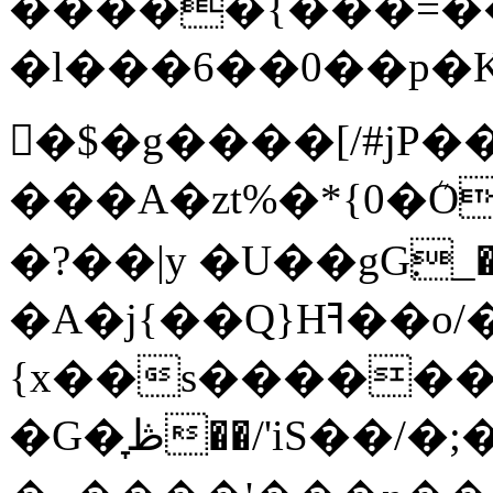
�����{���=��;
�l���6��0��p�Kr
�$�g����[/#jP��
���A�zt%�*{0�
�?��|y �U��gG׃_����a%�&���?
�A�j{��Q}Hߔ��o/�����N��;
{x��s������x
�G�̞ڟ��/'iS��/�;���ͷ�5w��p��0