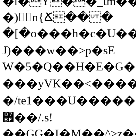
�i�Y��_tm��
�)n{Ճ�� �
�[�o���h�c�U��
J)���w��>p�sE
W�5�Q��H�E�G���b�
���yVK��<����
�/te1���U������
޿��/.s!
��GG�I�M��^>z�