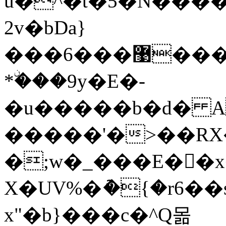
u�^�t�5�N����
2v�bDa}
���6���޹������[�������E��h`��(�W�_������+N��Qy�m�Q[v�
*ۨ���9y�E�-
�u�����b�d� A
�����'�>��RX
�;w�_���E��x
X�UV%�ު�{�r6��
x"�b}���c�^Q몲