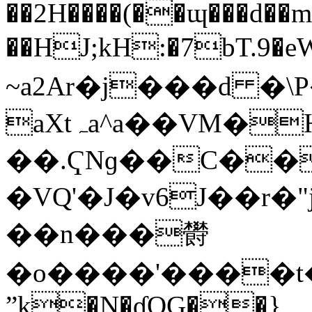
��2H����(��ɰ���d��
��HJ;kH:�7bT.9�e
~a2Ar�j���d �
aXtہa^a��VM�H
��.ҀNɡ��C��
�VQ'�J�v6J��r�"
��n���欎
�
o����'����t�
ˮk�N�ɠQG��}