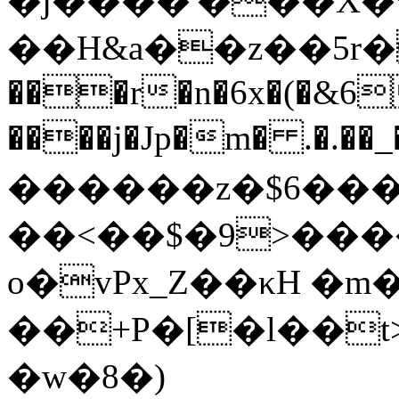
�j����'���X�
��H&a��z��5r�
���r�n�6x�(�&6
����j�Jp�m� .�.��
������z�$6��
��<��$�9>������uq]
o�vPx_Z��κH �m
��+P�[�l��t
�w�8�)