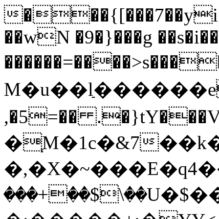
���{[���7��yi
��wN �9�}���g ��s�i
������=����>s����w�o
M�u��lַ������eQ�
,�5=�� .�}tY�
�֧M�1c�&7��k
�,�X�~���E�q4��3���F�
���+��$\��U�$