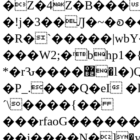
�Z�4Z�B���
�!j�3��Ԓ�~�ꭷ
�R�`�����|wb
���W2;�ʳbhp1
*�rԄ����޲�l�)Q����|�9VbW��
�P_.���Q�eI �
´\����{��
���rfaoG�����
��j����N�]�y