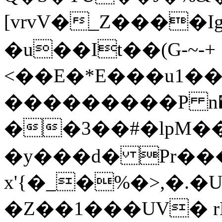
[vrvV�_Z����I
�u��It��(G-~-+
<��E�*E���u1���a�"
���������P n�
��3��#�lpM
�y���d� Pr��
x'{�_�%�>,�.�U
�Z��1���UV� rK