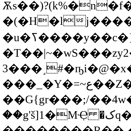
Ѫs��)?(k%�n�
�u�ߖ����y��c�}k���yy��?)��g%qhX��K~���~��s�{��?
�T��|~�wS���zy2
3���˼#�ҧi�@�
���_�Y�=~ع��Z��������Ë�/
��G{gr���;/��4w�
��g'š]1�MҾ �کq���JŊ�i���]wp88/
��������R��˯�