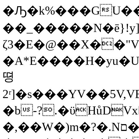
�Ԡ�k%���GU���=�
��_�����N�ē}!y
ζ3�E�@��X��
�A*E����H�yu�
뗭
2ʳ]�s���YV��5V
�b-?.�ϋHůDVx�rD|q��قG7����D9�e��4��U�"�R\T��7�(�
�,��W�)m�?�.Nם�uwjq�e�9||