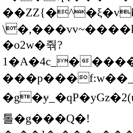
��ZZ{�^�ξ�v�y%s
\�,���vv~����
�o2w�줚?
1�A�4c_���
���p���f:w��_
�g�ɏ_�qP�yGz�2(
톨�g���Q�!