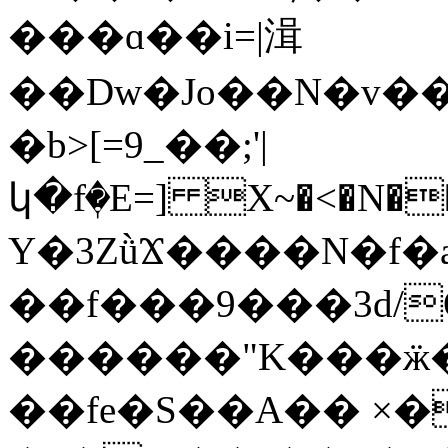
���ɑ��i=|湒
��Dw�Jo��N�v�
�b>[=9_��;'|
կ�fٖ�E=] X~�<�N������;ʔ;�fn
Y�3ZǜϪ����N�f�aaU
��f���9���3d/
������"K���ӝ��E��;���\�������ع*gӼV�ϯc[��xO��ݙ�f��
��fe�S��A�� ×�