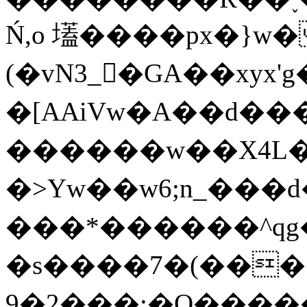
Ń,o 壒����px�}w�
(�vN3_�GA��xyx'g
�[AAiVw�A��d��
������w��X4L�
�>Yw��w6;n_���d
���*������^qg
�s����7�(����x
9�2���:�O���