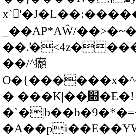
x`'�J�L��:��
_��AP*AŴ/��>�~�|
��.̛�<4z��
��/^㿗
O�{������x�^��"�)Z��
� ���K|��ֽ׍�E�!
�`�|b��b�9�*�
�A��pi��E��Y