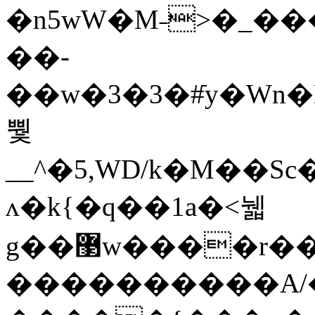
�n5wW�M˗>�_���97�E=ݣs�
��-
��w�3�3�#ֿy�Wn
뿿
__^�5,WD/k�M��Sc�A�x���"vqo^�.>
ʌ�k{�q��1a�<뉇
g��޳w����r���"��@�^9�+\&�L_������#�S4�^
����������A/