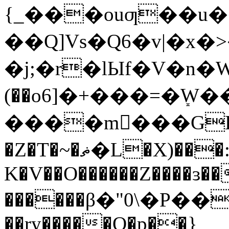
��Q]Vs�Q6�v|�x�>
�j;�r�ӏЫf�V�n�
(��o6]�+���=�ܻW
����m���GB��K�
�Z�T�~�ޡ�L�X)���:@�sM�h�Vk��x���
K�V��O������Z����ɜ
������β�"0\�P�
��ry�����O�p��}