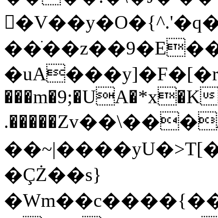
�V��y�O�{^.'
��ֹ��z��9�E��
�uA���y]�F�[�r�R,�ߔs>�
���m�9;�UA�*x�K
.�����Zv��\���/(��99�
��~|����yU�>T[�
�ÇŻ��s}
�Wm��c����{��