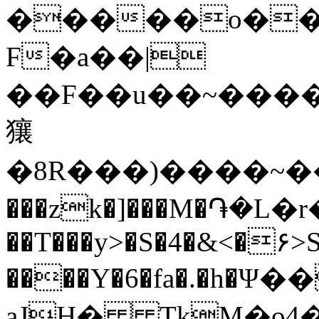
�����o��
F�a��|
��F��u��~������Ŧ���N)W
獽
�8R���)����~���b��z���
���zk�]���M�֏�L�r�
��T���y>�S�4�&<�۶
����Y�6�fa�.�h
aJH� TkM�o4�