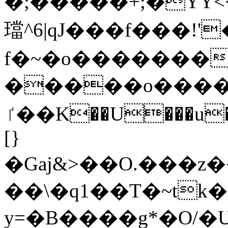
�;�����+;�YY<<
璫^6|qJ���f���!'
f�~�o�������
�����o����㧏
ٵ��K��U���u�)��x�;n�"�j5[�l]V��y�z�����E��ީ�(G����ܿݽ;;�;
[}
�Gaj&>��O.���z������EU�ϵ���oܻ
��\�q1��T�~tk
y=�B����g*�O/�