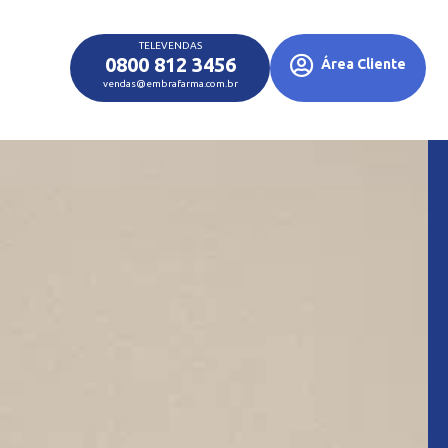
TELEVENDAS
0800 812 3456
Área Cliente
vendas@embrafarma.com.br