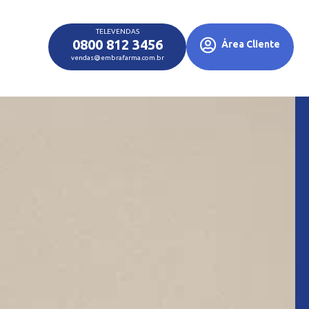
TELEVENDAS
0800 812 3456
Área Cliente
vendas@embrafarma.com.br