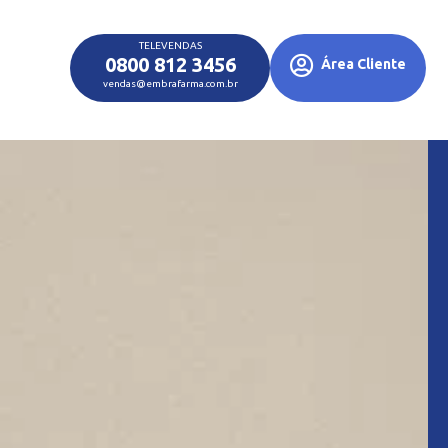
TELEVENDAS
0800 812 3456
Área Cliente
vendas@embrafarma.com.br